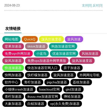
2024-08-23
支持
[0]
反对
[0]
友情链接
网站地图
QuickQ
旋风加速度器
旋风加速
坚果加速器
tiktok加速器
狗急加速器官网
免费vqn外网加速
小蓝鸟
优途加速器官网
风驰加速器
旋风加速器
免费vps加速器外网苹果版
旋风加速度器
快连加速器
快连加速器官网入口
原子加速器
快鸭加速器
快柠檬加速器
旋风加速度器
外网网址导航
软件中心
青柠加速器
pigcha加速器
荔枝加速器
小猫咪crash加速器
baacloud官网
gkd加速器
青柠加速器
ikuuu.me加速器官网
啊哈加速器
大象加速器
白鲸加速器
vp(永久免费)加速器