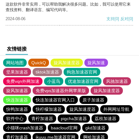
这款软件非常实用，可以帮助我解决很多问题。比如，我可以使用它来
查找资料、翻译语言、编写代码等。
2024-08-06
支持
[0]
反对
[0]
友情链接
网站地图
QuickQ
旋风加速度器
旋风加速
坚果加速器
tiktok加速器
狗急加速器官网
免费vqn外网加速
小蓝鸟
优途加速器官网
风驰加速器
旋风加速器
免费vps加速器外网苹果版
旋风加速度器
快连加速器
快连加速器官网入口
原子加速器
快鸭加速器
快柠檬加速器
旋风加速度器
外网网址导航
软件中心
青柠加速器
pigcha加速器
荔枝加速器
小猫咪crash加速器
baacloud官网
gkd加速器
青柠加速器
ikuuu.me加速器官网
啊哈加速器