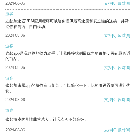
2024-08-06
支持
[0]
反对
[0]
游客
这款加速器VPM应用程序可以给你提供最高速度和安全性的连接，并帮
助你在网络上自由移动。
2024-08-06
支持
[0]
反对
[0]
游客
这款app是我购物的得力助手，让我能够找到最优惠的价格，买到最合适
的商品。
2024-08-06
支持
[0]
反对
[0]
游客
这款加速器app的操作有点复杂，可以简化一下，比如将设置页面进行优
化。
2024-08-06
支持
[0]
反对
[0]
游客
这款游戏的剧情非常感人，让我久久不能忘怀。
2024-08-06
支持
[0]
反对
[0]