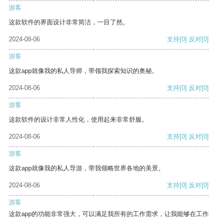
游客
这款软件的界面设计非常简洁，一目了然。
2024-08-06
支持
[0]
反对
[0]
游客
这款app就像我的私人导师，带领我探索知识的奥秘。
2024-08-06
支持
[0]
反对
[0]
游客
这款软件的设计非常人性化，使用起来非常舒服。
2024-08-06
支持
[0]
反对
[0]
游客
这款app就像我的私人导游，带我领略世界各地的美景。
2024-08-06
支持
[0]
反对
[0]
游客
这款app的功能非常强大，可以满足我所有的工作需求，让我能够在工作