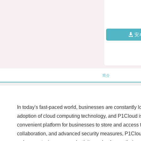
安
简介
In today's fast-paced world, businesses are constantly lo
adoption of cloud computing technology, and P1Cloud is 
convenient platform for businesses to store and access t
collaboration, and advanced security measures, P1Cloud 