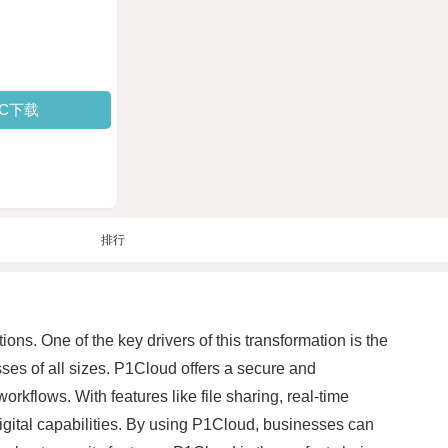
PC下载
排行
ons. One of the key drivers of this transformation is the
ses of all sizes. P1Cloud offers a secure and
rkflows. With features like file sharing, real-time
igital capabilities. By using P1Cloud, businesses can