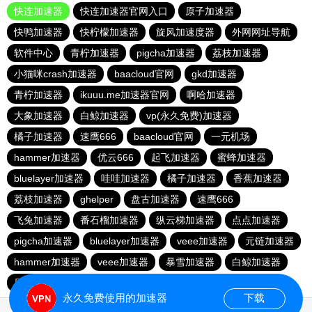
快连加速器
快连加速器官网入口
原子加速器
快鸭加速器
快柠檬加速器
旋风加速度器
外网网址导航
软件中心
青柠加速器
pigcha加速器
荔枝加速器
小猫咪crash加速器
baacloud官网
gkd加速器
青柠加速器
ikuuu.me加速器官网
啊哈加速器
大象加速器
白鲸加速器
vp(永久免费)加速器
橘子加速器
速鹰666
baacloud官网
一元机场
hammer加速器
优云666
起飞加速器
蜜蜂加速器
bluelayer加速器
哇哇加速器
橘子加速器
香蕉加速器
荔枝加速器
ghelper
盘古加速器
速鹰666
飞兔加速器
番石榴加速器
纵云梯加速器
点点加速器
pigcha加速器
bluelayer加速器
veee加速器
元链加速器
hammer加速器
veee加速器
暴雪加速器
白鲸加速器
原子加速器
永久免费使用的加速器
下载