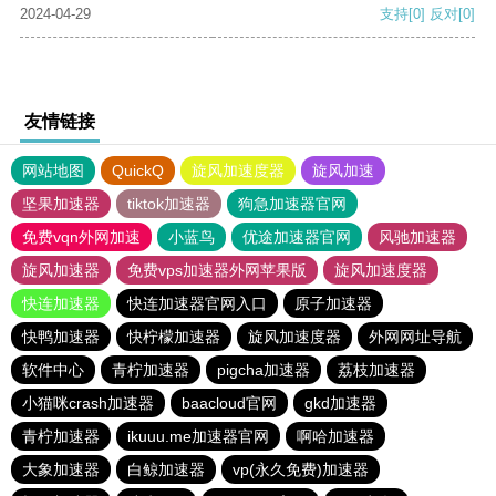
2024-04-29
支持
[0]
反对
[0]
友情链接
网站地图
QuickQ
旋风加速度器
旋风加速
坚果加速器
tiktok加速器
狗急加速器官网
免费vqn外网加速
小蓝鸟
优途加速器官网
风驰加速器
旋风加速器
免费vps加速器外网苹果版
旋风加速度器
快连加速器
快连加速器官网入口
原子加速器
快鸭加速器
快柠檬加速器
旋风加速度器
外网网址导航
软件中心
青柠加速器
pigcha加速器
荔枝加速器
小猫咪crash加速器
baacloud官网
gkd加速器
青柠加速器
ikuuu.me加速器官网
啊哈加速器
大象加速器
白鲸加速器
vp(永久免费)加速器