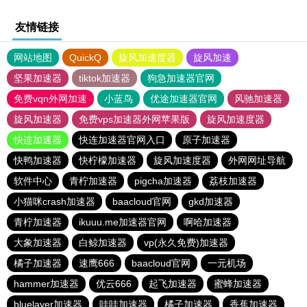
友情链接
网站地图
QuickQ
旋风加速度器
旋风加速
坚果加速器
tiktok加速器
狗急加速器官网
免费vqn外网加速
小蓝鸟
优途加速器官网
风驰加速器
旋风加速器
免费vps加速器外网苹果版
旋风加速度器
快连加速器
快连加速器官网入口
原子加速器
快鸭加速器
快柠檬加速器
旋风加速度器
外网网址导航
软件中心
青柠加速器
pigcha加速器
荔枝加速器
小猫咪crash加速器
baacloud官网
gkd加速器
青柠加速器
ikuuu.me加速器官网
啊哈加速器
大象加速器
白鲸加速器
vp(永久免费)加速器
橘子加速器
速鹰666
baacloud官网
一元机场
hammer加速器
优云666
起飞加速器
蜜蜂加速器
bluelayer加速器
哇哇加速器
橘子加速器
香蕉加速器