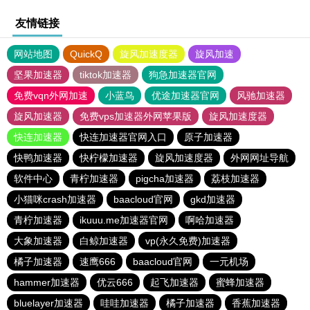
友情链接
网站地图
QuickQ
旋风加速度器
旋风加速
坚果加速器
tiktok加速器
狗急加速器官网
免费vqn外网加速
小蓝鸟
优途加速器官网
风驰加速器
旋风加速器
免费vps加速器外网苹果版
旋风加速度器
快连加速器
快连加速器官网入口
原子加速器
快鸭加速器
快柠檬加速器
旋风加速度器
外网网址导航
软件中心
青柠加速器
pigcha加速器
荔枝加速器
小猫咪crash加速器
baacloud官网
gkd加速器
青柠加速器
ikuuu.me加速器官网
啊哈加速器
大象加速器
白鲸加速器
vp(永久免费)加速器
橘子加速器
速鹰666
baacloud官网
一元机场
hammer加速器
优云666
起飞加速器
蜜蜂加速器
bluelayer加速器
哇哇加速器
橘子加速器
香蕉加速器