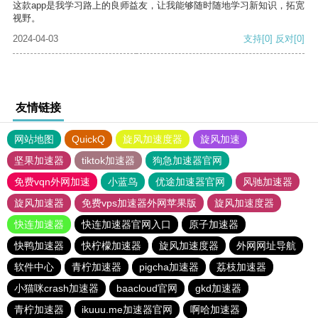
这款app是我学习路上的良师益友，让我能够随时随地学习新知识，拓宽
视野。
2024-04-03
支持
[0]
反对
[0]
友情链接
网站地图
QuickQ
旋风加速度器
旋风加速
坚果加速器
tiktok加速器
狗急加速器官网
免费vqn外网加速
小蓝鸟
优途加速器官网
风驰加速器
旋风加速器
免费vps加速器外网苹果版
旋风加速度器
快连加速器
快连加速器官网入口
原子加速器
快鸭加速器
快柠檬加速器
旋风加速度器
外网网址导航
软件中心
青柠加速器
pigcha加速器
荔枝加速器
小猫咪crash加速器
baacloud官网
gkd加速器
青柠加速器
ikuuu.me加速器官网
啊哈加速器